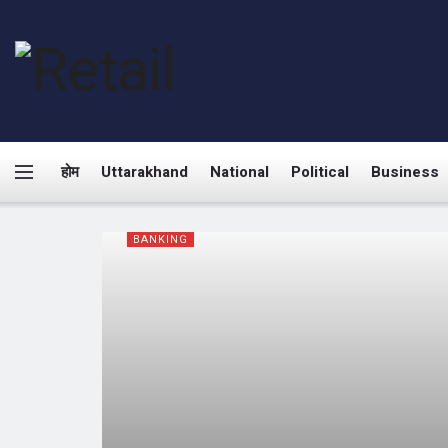
होम
Uttarakhand
National
Political
Business
BANKING