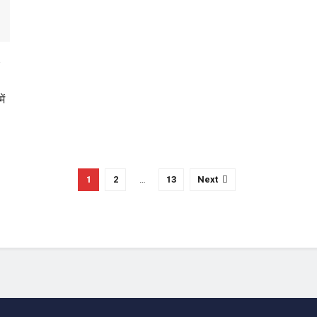
2
ें
1
2
…
13
Next