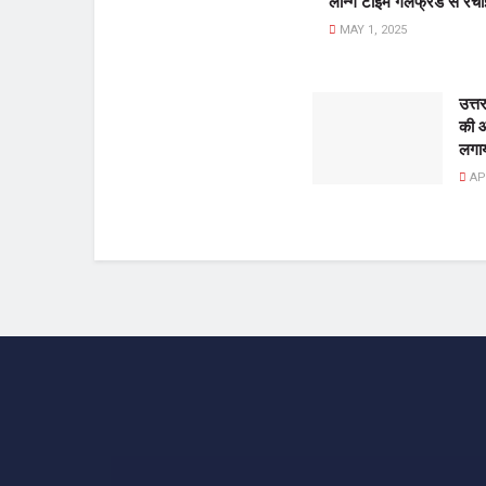
लॉन्ग टाइम गर्लफ्रेंड से रचाई
MAY 1, 2025
उत्त
की आ
लगाय
APR