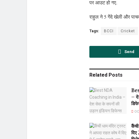
पर आउट हो गए.
राहुल ने 5 गेंदे खेली और पा
Tags:
BCCI
Cricket
Send
Related
Posts
Be
– दे
डिफे
OC
कैंच
दिए 