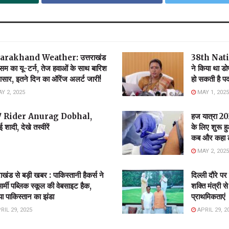
arakhand Weather: उत्तराखंड
38th Natio
मौसम का यू-टर्न, तेज हवाओं के साथ बारिश
ने किया था डो
सार, इतने दिन का ऑरेंज अलर्ट जारी!
हो सकती है प
Y 2, 2025
MAY 1, 2025
े UK07 Rider Anurag Dobhal,
हज यात्रा 202
 शादी, देखे तस्वीरें
के लिए शुरू
कब और कहा लगे
MAY 2, 2025
राखंड से बड़ी खबर : पाकिस्तानी हैकर्स ने
दिल्ली दौरे प
र्मी पब्लिक स्कूल की वेबसाइट हैक,
शक्ति मंत्री 
ा पाकिस्तान का झंडा
प्राथमिकताएं
RIL 29, 2025
APRIL 29, 2