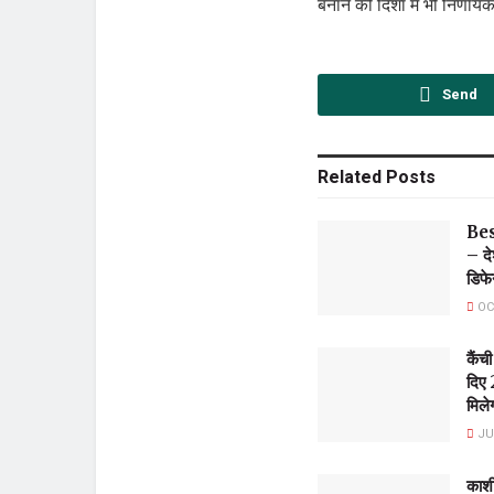
बनाने की दिशा में भी निर्णा
Send
Related
Posts
Be
– दे
डिफे
OC
कैंच
दिए 
मिलेग
JUL
काशीप