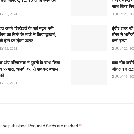
हिला डॉक्टर, 12.40 लाख रुपये ठग
तीन तस्करो को
साथ किया गिर
Y 31, 2024
JULY 29, 20
ावत अपने रिश्तेदरों के यहां पढ़ने गयी
इंदौर शहर की
िग का रिश्ते के भांजे ने किया दुष्कर्म,
मौसा ने भतीज
वती होने पर दोनों फरार
करी हत्या
Y 26, 2024
JULY 22, 20
 और परिचालक ने युवती के साथ किया
बाबा नीब करौर
का प्रयास, चलती बस से कूदकर बचाया
ऑनलाइन लूट,
 को
JULY 19, 20
Y 20, 2024
t be published.
Required fields are marked
*