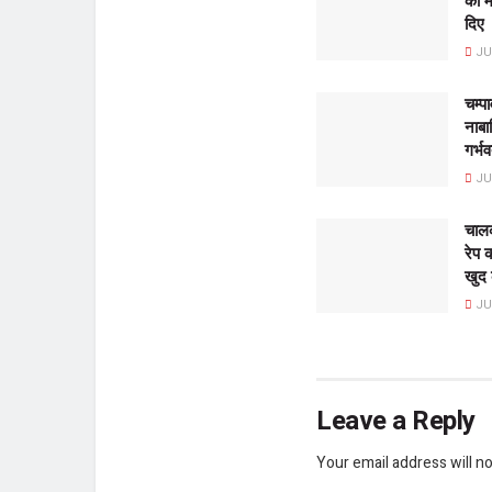
की म
दिए
JUL
चम्प
नाबाल
गर्भ
JUL
चालक
रेप 
खुद
JUL
Leave a Reply
Your email address will no