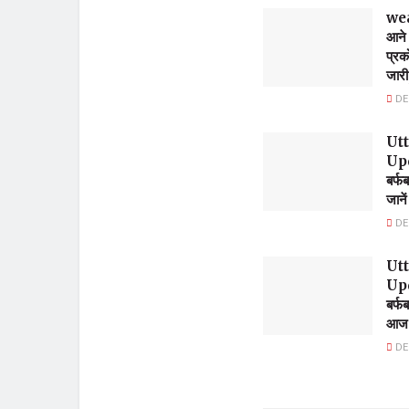
we
आने 
प्रक
जारी
DE
Ut
Upda
बर्फ
जान
DE
Ut
Upda
बर्फ
आज 
DE